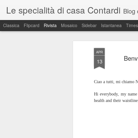
Le specialità di casa Contardi
Blog di r
Classica
Flipcard
Rivista
Mosaico
Sidebar
Istantanea
Times
APR
Benve
13
Ciao a tutti, mi chiamo N
Hi everybody, my name 
health and their waistline