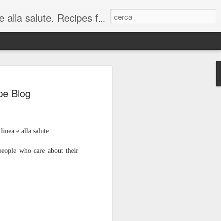
orld good for your health and waistline.
 Salmone Norvegese -
pe Blog
 Salmon Tartare
lish)
ioso che fornisce proteine e grassi
inea e alla salute.
 trova facilmente nei nostri
re in mille modi. La Norvegia, terra di
people who care about their
ivi, è un grande produttore di salmone,
 pesci pregiati. Questa ricetta è un
are bella figura con i vostri ospiti,
. Buon appetito, o come si dice in