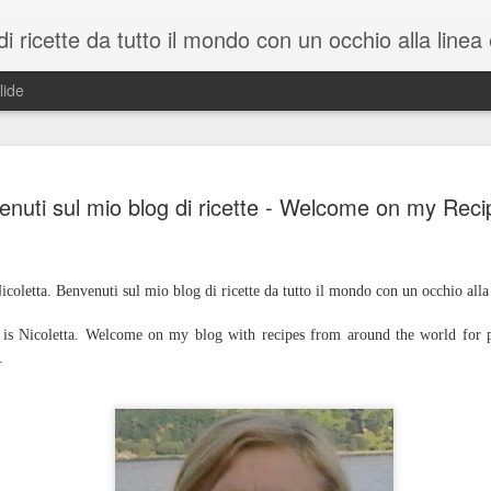
icette da tutto il mondo con un occhio alla linea e alla salute. Recipes from around the w
lide
Tartare di
FEB
nuti sul mio blog di ricette - Welcome on my Reci
27
Norwegian
(Scroll for the recipe in Eng
Il salmone è un pesce deliz
icoletta. Benvenuti sul mio blog di ricette
da tutto il mondo con un occhio alla l
buoni, i famosi Omega 3. Si
supermercati e si può cucina
is Nicoletta. Welcome on my b
log with recipes from around the world for 
navigatori e di grandi sport
.
oltre che di merluzzo e altri
grande classico che vi farà f
senza passare ore in cucina
norvegese: Velbekomme!
INGREDIENTI: