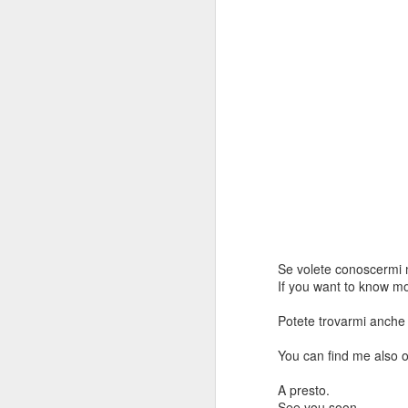
Se volete conoscermi m
If you want to know m
Potete trovarmi anche
You can find me also 
A presto.
See you soon.