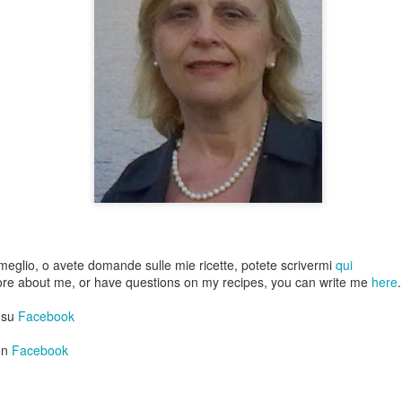
(per 2 persone)
150 g di filetto di salmone 
1 cucchiaio di succo di lim
2 cucchiaini d'olio
1 cipollotto tagliato finemen
sale, pepe, erba cipollina tri
insalata misticanza q.b.
eglio, o avete domande sulle mie ricette, potete scrivermi
qui
ore about me, or have questions on my recipes, you can write me
here
.
 su
Facebook
on
Facebook