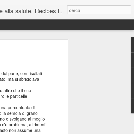
orld good for your health and waistline.
 Salmone Norvegese -
 Salmon Tartare
lish)
del pane, con risultati
ato, ma si sbriciolava
ioso che fornisce proteine e grassi
 trova facilmente nei nostri
è altro che il suo
re in mille modi. La Norvegia, terra di
o le particelle
ivi, è un grande produttore di salmone,
 pesci pregiati. Questa ricetta è un
buona percentuale di
are bella figura con i vostri ospiti,
 o la semola di grano
. Buon appetito, o come si dice in
ppino e svolgano al meglio
 c'è problema, altrimenti
mpasto non assume una