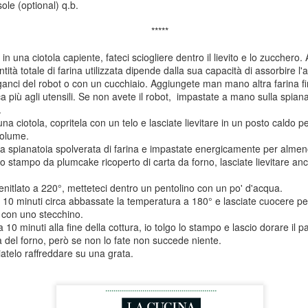
ole (optional) q.b.
NGREDIENTI
(2 porzioni)
Nuggets di pollo con crosta di cornflakes (in friggitrice
PR
*****
er 6 muffins grandi)
11
ad aria) - Airfryer Chicken Nuggets with Cornflakes
Per la crema:
in una ciotola capiente, fateci sciogliere dentro il lievito e lo zucchero. 
Crust
0 g. di farina
ntità totale di farina utilizzata dipende dalla sua capacità di assorbire l'a
300 ml di latte
croll for the Recipe in English)
ganci del robot o con un cucchiaio. Aggiungete man mano altra farina fi
0 g. zucchero bianco
ca più agli utensili. Se non avete il robot, impastate a mano sulla spia
2 cucchiai di zucchero
nuggets di pollo che conosciamo dai fast food americani, sono
.
 g.
cilissimi e veloci da fare a casa.
una ciotola, copritela con un telo e lasciate lievitare in un posto caldo pe
1 cucchiaino di essenza di
volume.
vaniglia
ilizzando la friggitrice ad aria occorrerà una quantità minima di olio,
lla spianatoia spolverata di farina e impastate energicamente per almen
sicché risulteranno più sani e leggeri.
o stampo da plumcake ricoperto di carta da forno, lasciate lievitare anc
Un pezzetto di scorza di limone
n i cornflakes al posto del pane grattugiato, verranno naturalmente
Empanada Gallega - Galician Empanada
AR
venitlato a 220°, metteteci dentro un pentolino con un po' d'acqua.
40 g.
rati e saranno privi di glutine.
15
 10 minuti circa abbassate la temperatura a 180° e lasciate cuocere per 
(Scroll for the recipe in English)
a con uno stecchino.
 modo semplice divertente per far mangiare il pollo a grandi e
 minuti alla fine della cottura, io tolgo lo stampo e lascio dorare il p
differenza delle empanadas sudamericane, quella galiziana (gallega) è
ambini.
a del forno, però se non lo fate non succede niente.
a grande torta rustica, molto saporita. ripiena con verdure e pesce, di
iatelo raffreddare su una grata.
lito tonno o baccalà. E' molto saporita, sia calda che fredda e ottima
NGREDIENTI
r pranzi a buffet o picnic.
er 2 persone)