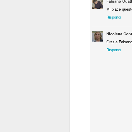
Fabiano Guatt
Mi piace quest
O
Rispondi
(S
Nicoletta Cont
Grazie Fabiano
Co
cu
Rispondi
vi
pi
I
(
A
25
(S
2
Il
2
me
se
40
es