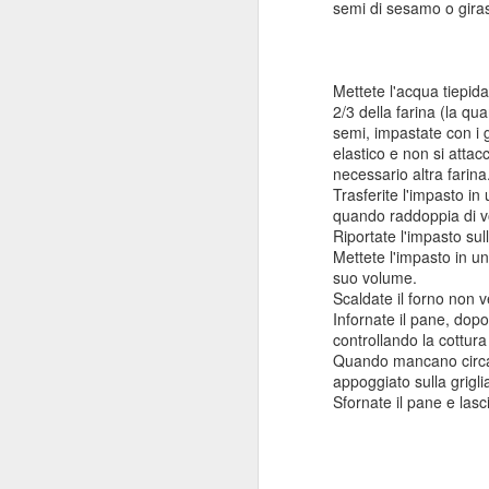
semi di sesamo o giras
I
A
(p
Mettete l'acqua tiepida 
20
2/3 della farina (la qua
(S
semi, impastate con i 
9
elastico e non si attac
I 
necessario altra farina
20
fa
Trasferite l'impasto in 
quando raddoppia di 
Ut
Riportate l'impasto su
co
Mettete l'impasto in un
suo volume.
Co
M
Scaldate il forno non 
do
Infornate il pane, dopo
controllando la cottur
Un
Quando mancano circa 10
A 
b
appoggiato sulla grigli
un
Sfornate il pane e lasc
so
I
pe
(p