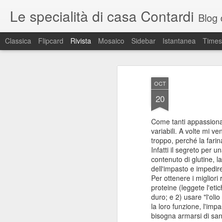
Le specialità di casa Contardi
Blog di r
Classica
Flipcard
Rivista
Mosaico
Sidebar
Istantanea
Times
OCT
20
Come tanti appassionat
variabili. A volte mi v
troppo, perché la fari
Infatti il segreto per u
contenuto di glutine, l
dell'impasto e impedire
Per ottenere i migliori
proteine (leggete l'eti
duro; e 2) usare "l'olio
la loro funzione, l'im
bisogna armarsi di sa