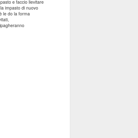
pasto e faccio lievitare
e la impasto di nuovo
è le do la forma
tati,
norvegese freschissimo tagliato a cubetti
 ripagheranno
one o lime
te
tata q.b.