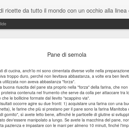
icette da tutto il mondo con un occhio alla linea e alla salute. Recipes from around the w
lide
Tartare di
FEB
Pane di semola
27
Norwegian
(Scroll for the recipe in Eng
i di cucina, anch'io mi sono cimentata diverse volte nella preparazione 
eniva troppo duro, perché non lievitava abbastanza, a volte era ben lievit
Il salmone è un pesce deliz
na utilizzata non aveva abbastanza "forza".
buoni, i famosi Omega 3. Si
na buona riuscita del pane sta proprio nella "forza" della farina, che non 
supermercati e si può cucina
a proteina contenuta nel frumento che serve da colla per attaccare tra lor
navigatori e di grandi sport
 che le bollicine formate dal lievito "scappino via".
oltre che di merluzzo e altri
 risultati occorre agire su due fronti: 1) acquistare una farina con una 
grande classico che vi farà f
chetta), le farine che più si prestano per il pane sono la farina Manitoba
senza passare ore in cucina
 di gomito", sì avete letto bene, affinché le particelle di glutine si svilu
norvegese: Velbekomme!
pasto dev'essere manipolato a lungo. Se avete la macchina del pane, non
nta pazienza e impastare con le mani per almeno 10 minuti, finché l'i
INGREDIENTI: