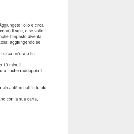
schiacciato
2 cucchiai di vino bianco
Aggiungete l'olio e circa
olio, sale, pepe q.b.
cqua) il sale, e se volte i
nché l'impasto diventa
250 g. (una confezione) di lasagne
natoia, aggiungendo se
fresche (che non richiedano
precottura)
r circa un'ora o fin
circa 400 ml.
o 10 minuti.
ora finché raddoppia il
circa 45 minuti in totale,
ane con la sua carta,