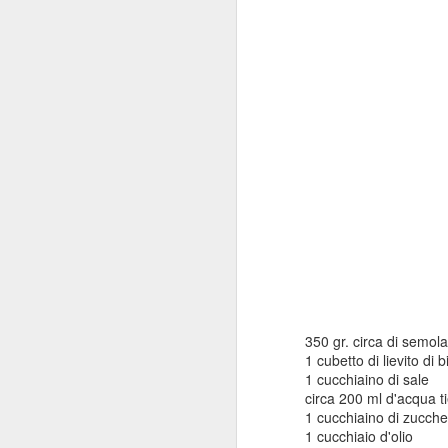
Flan pâtissier senza
SEP
21
base (senza glutine) -
Crustless Parisian flan
(gluten free)
(Scroll for the recipe in English)
Il flan pâtissier (o flan parisien) è
un dolce tipico della pasticceria
N
francese. Si tratta di una crema
alla vaniglia molto spessa, cotta
al forno in una base di pasta
(S
sfoglia o pasta brisée. In questa
ricetta non mettiamo la base e la
350 gr. circa di semol
L'
crema si cuoce direttamente in
1 cubetto di lievito di b
Gi
uno stampo imburrato. E'
1 cucchiaino di sale
bu
importante farla raffreddare molto
circa 200 ml d'acqua t
mo
bene in frigo, per acquisire la
1 cucchiaino di zucche
v
giusta consistenza.
1 cucchiaio d'olio