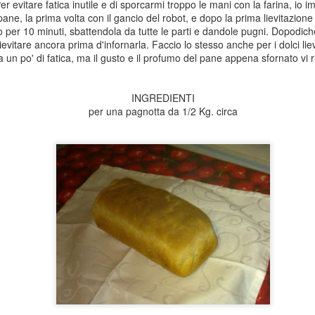
er evitare fatica inutile e di sporcarmi troppo le mani con la farina, io im
pane, la prima volta con il gancio del robot, e dopo la prima lievitazion
(per 2 persone)
er 10 minuti, sbattendola da tutte le parti e dandole pugni. Dopodich
ievitare ancora prima d'infornarla. Faccio lo stesso anche per i dolci lievi
150 g di filetto di salmone 
a un po' di fatica, ma il gusto e il profumo del pane appena sfornato vi
1 cucchiaio di succo di lim
INGREDIENTI
2 cucchiaini d'olio
per una pagnotta da 1/2 Kg. circa
1 cipollotto tagliato finemen
sale, pepe, erba cipollina tri
insalata misticanza q.b.