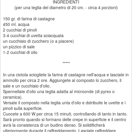
INGREDIENTI
(per una teglia del diametro di 20 cm. - circa 4 porzioni)
150 gr. di farina di castagne
450 ml. acqua
2 cucchiai di pinoli
3-4 cucchiai di uvetta sciacquata
un cucchiaio di zucchero (o a piacere)
un pizzico di sale
1-2 cucchiai di olio
*****
In una ciotola sciogliete la farina di castagne nell'acqua e lasciate in
ammollo per circa 2 ore. Aggiungete al composto lo zucchero, il
sale e un cucchiaio d'olio.
Spennellate d'olio una teglia adatta al microonde (di pyrex o
ceramica).
Versate il composto nella teglia unta d'olio e dstribuite le uvette e i
pinoli sulla superficie.
Cuocete a 600 W per circa 15 minuti, controllando di tanto in tanto.
Sarà pronto quando si formano delle crepe in superficie e il centro
avrà la consistenza di un budino denso. Si solidificherà
ulteriormente durante il raffreddamento. Lasciate raffreddare