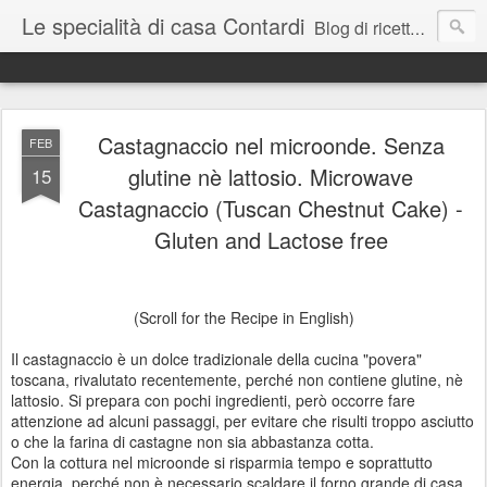
Le specialità di casa Contardi
Blog di ricette da tutto il mondo con un occhio alla linea e alla salute. Recipes from around the world good for your health and waistline.
Castagnaccio nel microonde. Senza
FEB
glutine nè lattosio. Microwave
15
Castagnaccio (Tuscan Chestnut Cake) -
Gluten and Lactose free
(Scroll for the Recipe in English)
Il castagnaccio è un dolce tradizionale della cucina "povera"
toscana, rivalutato recentemente, perché non contiene glutine, nè
lattosio. Si prepara con pochi ingredienti, però occorre fare
attenzione ad alcuni passaggi, per evitare che risulti troppo asciutto
o che la farina di castagne non sia abbastanza cotta.
Con la cottura nel microonde si risparmia tempo e soprattutto
energia, perché non è necessario scaldare il forno grande di casa.