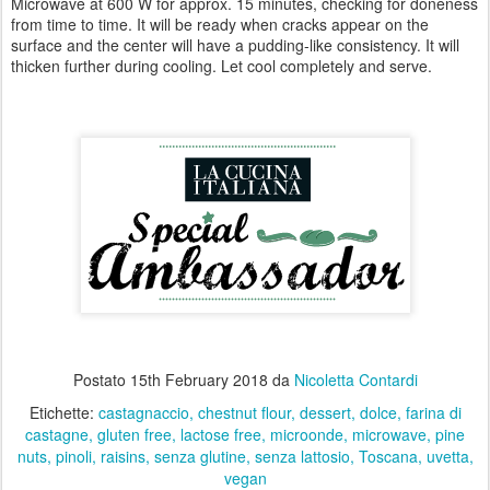
Microwave at 600 W for approx. 15 minutes, checking for doneness
from time to time. It will be ready when cracks appear on the
surface and the center will have a pudding-like consistency. It will
thicken further during cooling. Let cool completely and serve.
Postato
15th February 2018
da
Nicoletta Contardi
Etichette:
castagnaccio
chestnut flour
dessert
dolce
farina di
castagne
gluten free
lactose free
microonde
microwave
pine
nuts
pinoli
raisins
senza glutine
senza lattosio
Toscana
uvetta
vegan